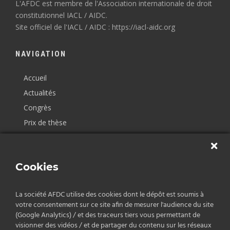
L'AFDC est membre de l'Association internationale de droit
constitutionnel IACL / AIDC.
Site officiel de l'IACL / AIDC : https://iacl-aidc.org
NAVIGATION
Accueil
Actualités
Congrès
Prix de thèse
Centres de recherche
Journées d’études décentralisées
Cookies
Contact
La société AFDC utilise des cookies dont le dépôt est soumis à
CONTACT
votre consentement sur ce site afin de mesurer l'audience du site
(Google Analytics) / et des traceurs tiers vous permettant de
AFDC
visionner des vidéos / et de partager du contenu sur les réseaux
ILF-GERJC