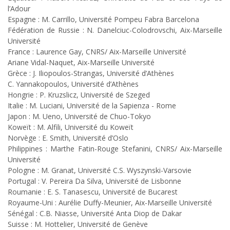
l’Adour
Espagne : M. Carrillo, Université Pompeu Fabra Barcelona
Fédération de Russie : N. Danelciuc-Colodrovschi, Aix-Marseille
Université
France :
Laurence Gay
, CNRS/ Aix-Marseille Université
Ariane Vidal-Naquet
, Aix-Marseille Université
Grèce : J. Iliopoulos-Strangas, Université d’Athènes
C. Yannakopoulos, Université d’Athènes
Hongrie : P. Kruzslicz, Université de Szeged
Italie : M. Luciani, Université de la Sapienza - Rome
Japon : M. Ueno, Université de Chuo-Tokyo
Koweït : M. Alfili, Université du Koweït
Norvège : E. Smith, Université d’Oslo
Philippines :
Marthe Fatin-Rouge Stefanini
, CNRS/ Aix-Marseille
Université
Pologne : M. Granat, Université C.S. Wyszynski-Varsovie
Portugal : V. Pereira Da Silva, Université de Lisbonne
Roumanie : E. S. Tanasescu, Université de Bucarest
Royaume-Uni :
Aurélie Duffy
-Meunier, Aix-Marseille Université
Sénégal : C.B. Niasse, Université Anta Diop de Dakar
Suisse : M. Hottelier, Université de Genève