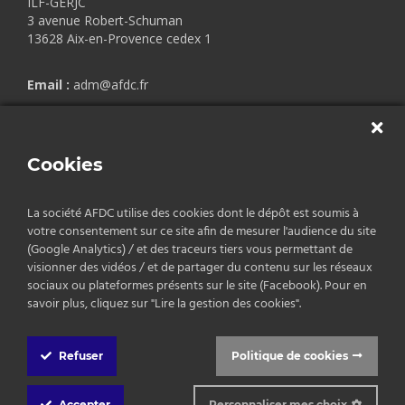
ILF-GERJC
3 avenue Robert-Schuman
13628 Aix-en-Provence cedex 1
Email :
adm@afdc.fr
Copyrights © 2026 AFDC.
Cookies
Mentions légales
/
Politique de confidentialité
/
CGV
La société AFDC utilise des cookies dont le dépôt est soumis à
votre consentement sur ce site afin de mesurer l'audience du site
(Google Analytics) / et des traceurs tiers vous permettant de
visionner des vidéos / et de partager du contenu sur les réseaux
sociaux ou plateformes présents sur le site (Facebook). Pour en
savoir plus, cliquez sur "Lire la gestion des cookies".
Refuser
Politique de cookies
Cookie
Box
Accepter
Personnaliser mes choix