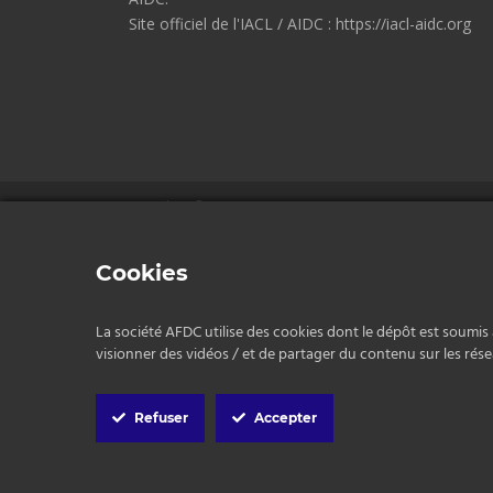
Site officiel de l'IACL / AIDC : https://iacl-aidc.org
Copyrights © 2026 AFDC.
Mentions légales
/
Politique de confidentialité
/
CGV
Cookies
La société AFDC utilise des cookies dont le dépôt est soumis 
visionner des vidéos / et de partager du contenu sur les résea
Cookie
Box
Refuser
Accepter
Settings