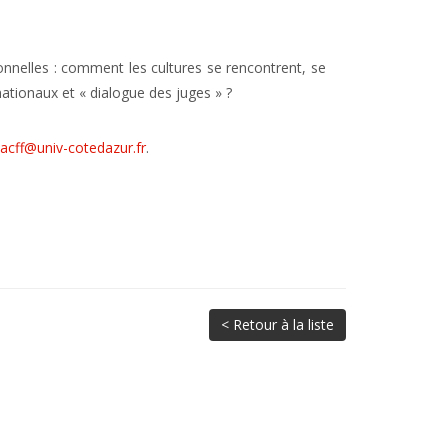
ionnelles : comment les cultures se rencontrent, se
nationaux et « dialogue des juges » ?
acff@univ-cotedazur.fr
.
< Retour à la liste