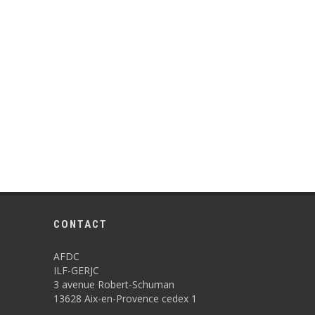
CONTACT
AFDC
ILF-GERJC
3 avenue Robert-Schuman
13628 Aix-en-Provence cedex 1