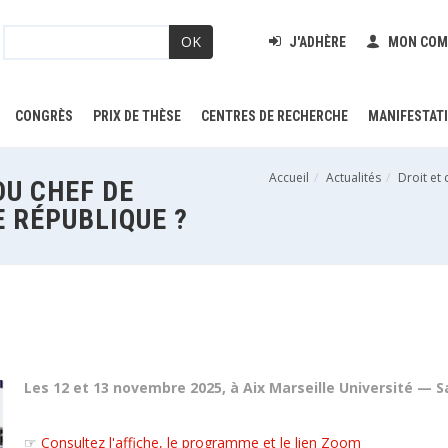
OK
J'ADHÈRE
MON COM
CONGRÈS
PRIX DE THÈSE
CENTRES DE RECHERCHE
MANIFESTAT
Accueil
Actualités
Droit et 
DU CHEF DE
E RÉPUBLIQUE ?
Les 12 et 13 novembre 2025, à Aix Marseille Université — S
☞
Consultez l'affiche, le programme et le lien Zoom