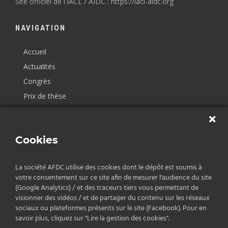
Site officiel de l'IACL / AIDC : https://iacl-aidc.org
NAVIGATION
Accueil
Actualités
Congrès
Prix de thèse
Centres de recherche
Journées d’études décentralisées
Cookies
Contact
La société AFDC utilise des cookies dont le dépôt est soumis à
CONTACT
votre consentement sur ce site afin de mesurer l'audience du site
(Google Analytics) / et des traceurs tiers vous permettant de
AFDC
visionner des vidéos / et de partager du contenu sur les réseaux
ILF-GERJC
sociaux ou plateformes présents sur le site (Facebook). Pour en
3 avenue Robert-Schuman
savoir plus, cliquez sur "Lire la gestion des cookies".
13628 Aix-en-Provence cedex 1