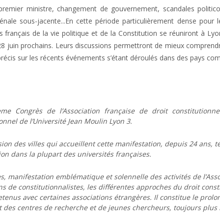
remier ministre, changement de gouvernement, scandales politico-f
nale sous-jacente...En cette période particulièrement dense pour le
es français de la vie politique et de la Constitution se réuniront à Ly
28 juin prochains. Leurs discussions permettront de mieux comprendre
précis sur les récents événements s’étant déroulés dans des pays comm
me Congrès de l’Association française de droit constitutionne
onnel de l’Université Jean Moulin Lyon 3.
ion des villes qui accueillent cette manifestation, depuis 24 ans, té
on dans la plupart des universités françaises.
, manifestation emblématique et solennelle des activités de l’Assoc
s de constitutionnalistes, les différentes approches du droit consti
etenus avec certaines associations étrangères. Il constitue le pr
t des centres de recherche et de jeunes chercheurs, toujours plu