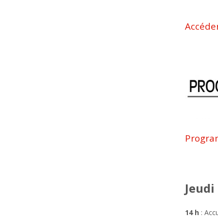
Accéde
Progra
Jeudi
14 h
: Accu