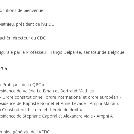
locutions de bienvenue :
athieu, président de l'AFDC
lachèr, directeur du CDC
ugurale
par le Professeur
Françis Delpérée
, sénateur de Belgique
17 h
« Pratiques de la QPC »
ésidence de Valérie Le Bihan et Bertrand Mathieu
« Ordre constitutionnel, ordre international et ordre européen »
ésidence de Baptiste Bonnet et Anne Levade - Amphi Malraux
« Constitution, histoire et théorie du droit »
ésidence de Stéphane Caporal et Alexandre Viala - Amphi A
mblée générale de l'AFDC