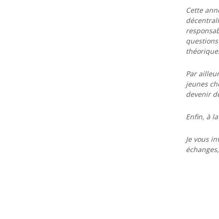
Cette anné
décentrali
responsabl
questions 
théoriques
Par ailleu
jeunes che
devenir de
Enfin, à l
Je vous i
échanges,