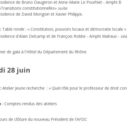
résidence de Bruno Daugeron et Anne-Marie Le Pourhiet - Amphi B
«Transitions constitutionnelles»
suite
ésidence de David Mongoin et Xavier Philippe.
 :
Table ronde :
« Constitution, pouvoirs locaux et démocratie locale »
ésidence d'Alain Delcamp et de François Robbe - Amphi Malraux -
séa
ner de gala à l'Hôtel du Département du Rhône
i 28 juin
:
Atelier Jeune recherche :
« Quel rôle pour le professeur de droit cons
h
: Comptes-rendus des ateliers
urs de clôture du nouveau Président de l'AFDC