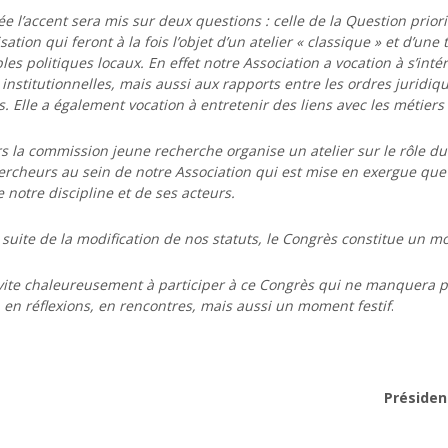
e l’accent sera mis sur deux questions : celle de la Question priorit
sation qui feront à la fois l’objet d’un atelier « classique » et d’un
es politiques locaux. En effet notre Association a vocation à s’inté
institutionnelles, mais aussi aux rapports entre les ordres juridiq
. Elle a également vocation à entretenir des liens avec les métiers 
rs la commission jeune recherche organise un atelier sur le rôle du 
rcheurs au sein de notre Association qui est mise en exergue que 
 notre discipline et de ses acteurs.
a suite de la modification de nos statuts, le Congrès constitue un m
nvite chaleureusement à participer à ce Congrès qui ne manquera 
 en réflexions, en rencontres, mais aussi un moment festif
.
Présiden