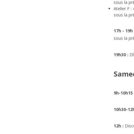
sous la p
Atelier F :
sous la pr
17h - 19h
sous la pr
19h30 :
Dî
Samed
9h-10h15 
10h30-12
12h
:
Disco