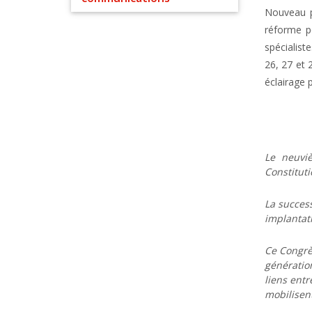
Nouveau p
réforme pé
spécialist
26, 27 et 
éclairage 
Le neuviè
Constituti
La success
implantati
Ce Congrès
génération
liens entr
mobilisen