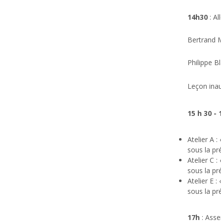
14h30
: Al
Bertrand M
Philippe B
Leçon ina
15 h 30 - 
Atelier A :
sous la pr
Atelier C :
sous la pr
Atelier E :
sous la pr
17h
: Asse