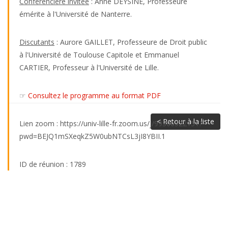
Conférencière invitée
: Anne DEYSINE, Professeure
émérite à l'Université de Nanterre.
Discutants
: Aurore GAILLET, Professeure de Droit public
à l'Université de Toulouse Capitole et Emmanuel
CARTIER, Professeur à l'Université de Lille.
☞
Consultez le programme au format PDF
< Retour à la liste
Lien zoom : https://univ-lille-fr.zoom.us/j/99300522151?
pwd=BEJQ1mSXeqkZ5W0ubNTCsL3jI8YBII.1
ID de réunion : 1789